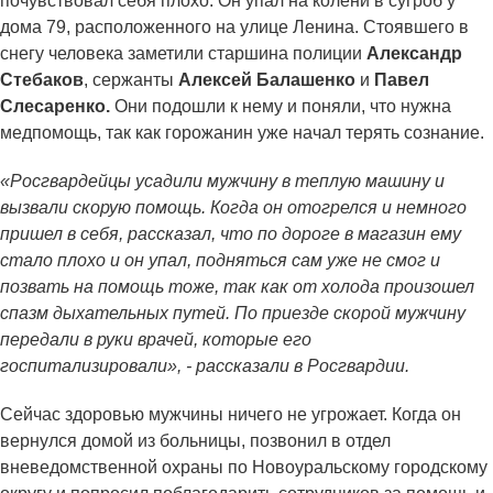
почувствовал себя плохо. Он упал на колени в сугроб у
дома 79, расположенного на улице Ленина. Стоявшего в
снегу человека заметили старшина полиции
Александр
Стебаков
, сержанты
Алексей Балашенко
и
Павел
Слесаренко.
Они подошли к нему и поняли, что нужна
медпомощь, так как горожанин уже начал терять сознание.
«Росгвардейцы усадили мужчину в теплую машину и
вызвали скорую помощь. Когда он отогрелся и немного
пришел в себя, рассказал, что по дороге в магазин ему
стало плохо и он упал, подняться сам уже не смог и
позвать на помощь тоже, так как от холода произошел
спазм дыхательных путей. По приезде скорой мужчину
передали в руки врачей, которые его
госпитализировали», - рассказали в Росгвардии.
Сейчас здоровью мужчины ничего не угрожает. Когда он
вернулся домой из больницы, позвонил в отдел
вневедомственной охраны по Новоуральскому городскому