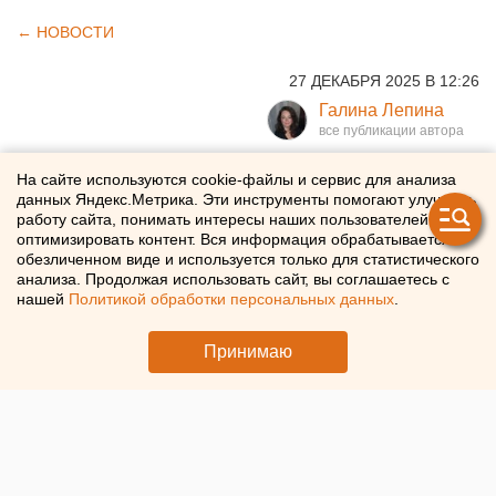
← НОВОСТИ
27 ДЕКАБРЯ 2025 В 12:26
Галина Лепина
Школьные конфликты в
На сайте используются cookie-файлы и сервис для анализа
данных Яндекс.Метрика. Эти инструменты помогают улучшать
России будут разрешать по
работу сайта, понимать интересы наших пользователей и
оптимизировать контент. Вся информация обрабатывается в
инструкции
обезличенном виде и используется только для статистического
анализа. Продолжая использовать сайт, вы соглашаетесь с
нашей
Политикой обработки персональных данных
.
В школы разослали новые правила разрешения
конфликтов с учениками
Принимаю