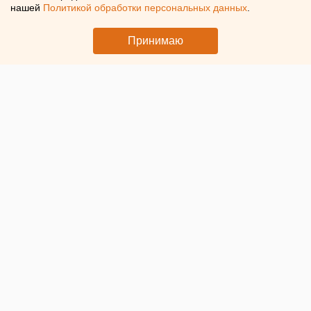
нашей
Политикой обработки персональных данных
.
Принимаю
© ЕАН. БПЛА
Владимир Зеленский
мог обсуждать
поставки
дальнобойных дронов
типа «Лютый» во время
телефонного разговора с президентом США
Дональдом
Трампом
. Об этом заявил
NEWS.ru
военный эксперт и