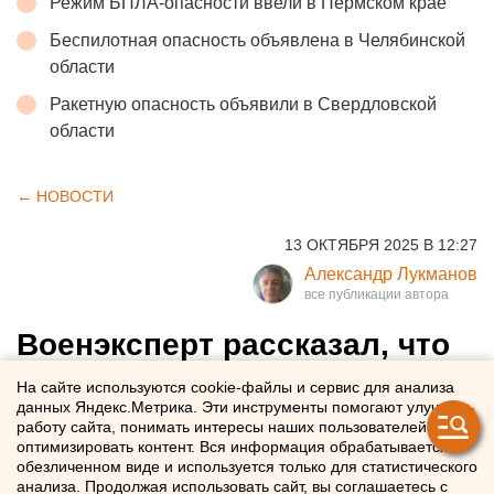
Режим БПЛА-опасности ввели в Пермском крае
Беспилотная опасность объявлена в Челябинской
области
Ракетную опасность объявили в Свердловской
области
← НОВОСТИ
13 ОКТЯБРЯ 2025 В 12:27
Александр Лукманов
Военэксперт рассказал, что
просил Зеленский у Трампа
На сайте используются cookie-файлы и сервис для анализа
данных Яндекс.Метрика. Эти инструменты помогают улучшать
работу сайта, понимать интересы наших пользователей и
Военэксперт рассказал о сути разговора Зеленского с
оптимизировать контент. Вся информация обрабатывается в
Трампом
обезличенном виде и используется только для статистического
анализа. Продолжая использовать сайт, вы соглашаетесь с