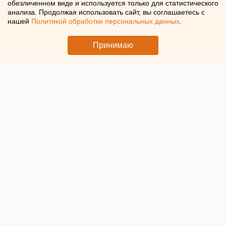
обезличенном виде и используется только для статистического
конкурирующие акции
анализа. Продолжая использовать сайт, вы соглашаетесь с
нашей
Политикой обработки персональных данных
.
Принимаю
В столице Урала идут последние приготовления к
традиционной памятной акции «Бессмертный полк». В
этом году шествие практически не изменится, кроме того,