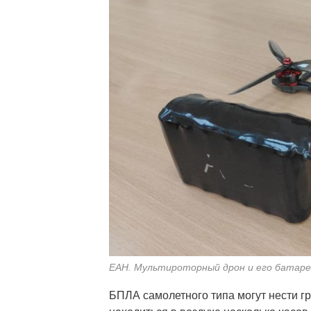
ЕАН. Мультироторный дрон и его батаре
БПЛА самолетного типа могут нести гру