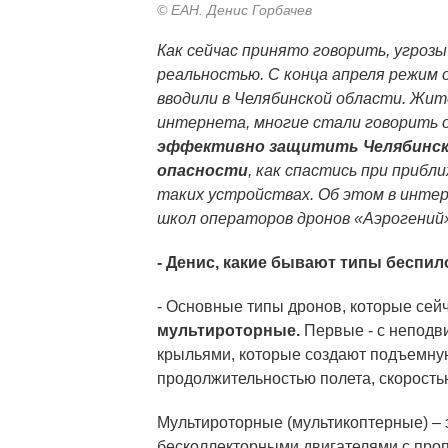
© ЕАН. Денис Горбачев
Как сейчас принято говорить, угроз
реальностью. С конца апреля режим 
вводили в Челябинской области. Жит
интернета, многие стали говорить 
эффективно защитить Челябинск 
опасности
, как спастись при прибл
таких устройствах. Об этом в инте
школ операторов дронов «Аэрогени
- Денис, какие бывают типы беспи
- Основные типы дронов, которые сейч
мультироторные.
Первые - с непод
крыльями, которые создают подъемну
продолжительностью полета, скорость
Мультироторные (мультикоптерные) –
бесколлекторными двигателями с проп