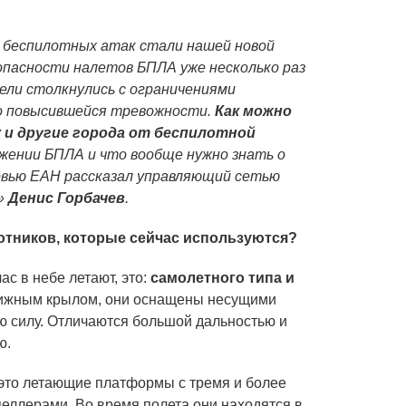
ы беспилотных атак стали нашей новой
опасности налетов БПЛА уже несколько раз
ели столкнулись с ограничениями
о повысившейся тревожности.
Как можно
и другие города от беспилотной
ижении БПЛА и что вообще нужно знать о
рвью ЕАН рассказал управляющий сетью
й»
Денис Горбачев
.
лотников, которые сейчас используются?
ас в небе летают, это:
самолетного типа и
вижным крылом, они оснащены несущими
ю силу. Отличаются большой дальностью и
ю.
 это летающие платформы с тремя и более
еллерами. Во время полета они находятся в