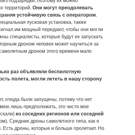
 без подзарядки, поэтому их можно
х территорий.
Они могут преодолевать
охраняя устойчивую связь с оператором
.
пециальная пусковая установка, также
сигнал им мощный передают, чтобы они могли
жны специалисты, которые будут их запускать
оторным дроном человек может научиться за
 самолетным дроном этого времени мало
олько раз объявляли беспилотную
ость полета, могли лететь в нашу сторону
ет, откуда были запущены, потому что нет
 смею лишь предположить, это чисто мое
ускали)
из соседних регионов или соседней
ом). Средние дроны самолетного типа, как я
м. Есть дроны, которые и больше пролетает. Но