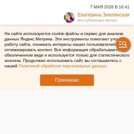
7 МАЯ 2026 В 16:41
Екатерина Землянская
Власти Тюмени решили
На сайте используются cookie-файлы и сервис для анализа
данных Яндекс.Метрика. Эти инструменты помогают улучшать
отменить фейерверк в День
работу сайта, понимать интересы наших пользователей и
оптимизировать контент. Вся информация обрабатывается в
Победы
обезличенном виде и используется только для статистического
анализа. Продолжая использовать сайт, вы соглашаетесь с
нашей
Политикой обработки персональных данных
.
В Тюмени отменили салют в День Победы
Принимаю