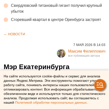
Свердловский титановый гигант получил крупный
убыток
Сгоревший квартал в центре Оренбурга застроят
← НОВОСТИ
7 МАЯ 2026 В 14:03
Максим Филиппович
Мэр Екатеринбурга
потребовал усилить
На сайте используются cookie-файлы и сервис для анализа
данных Яндекс.Метрика. Эти инструменты помогают улучшать
информирование горожан об
работу сайта, понимать интересы наших пользователей и
убежищах на случай атаки
оптимизировать контент. Вся информация обрабатывается в
обезличенном виде и используется только для статистического
анализа. Продолжая использовать сайт, вы соглашаетесь с
Мэр Алексей Орлов призвал рассказать горожанам, где
нашей
Политикой обработки персональных данных
.
они могут укрыться