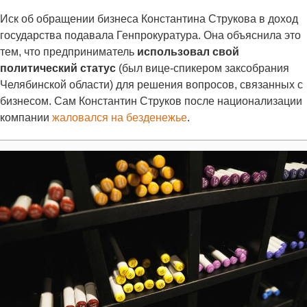
Иск об обращении бизнеса Константина Струкова в доход
государства подавала Генпрокуратура. Она объяснила это
тем, что предприниматель
использовал свой
политический статус
(был вице-спикером заксобрания
Челябинской области) для решения вопросов, связанных с
бизнесом. Сам Константин Струков после национализации
компании
жаловался на безденежье
.