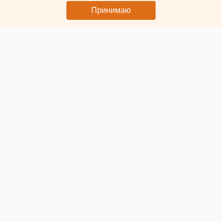
Принимаю
© ЕАН. Переход
Администрации Екатеринбурга нужно усилить
информирование населения
о местонахождении
ближайших убежищ
на случай реальной вражеской атаки.