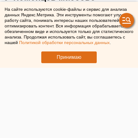
арестовывают авто за долги
На сайте используются cookie-файлы и сервис для анализа
данных Яндекс.Метрика. Эти инструменты помогают улучшать
работу сайта, понимать интересы наших пользователей и
Приставы изъяли автомобили у тюменцев с долгами
оптимизировать контент. Вся информация обрабатывается в
обезличенном виде и используется только для статистического
анализа. Продолжая использовать сайт, вы соглашаетесь с
нашей
Политикой обработки персональных данных
.
Принимаю
© ЕАН. Авто