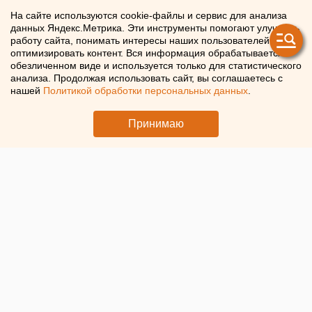
опасность БПЛА
На сайте используются cookie-файлы и сервис для анализа
данных Яндекс.Метрика. Эти инструменты помогают улучшать
работу сайта, понимать интересы наших пользователей и
В Оренбургской области объявили об опасности атаки
оптимизировать контент. Вся информация обрабатывается в
дронов
обезличенном виде и используется только для статистического
анализа. Продолжая использовать сайт, вы соглашаетесь с
нашей
Политикой обработки персональных данных
.
Принимаю
© ЕАН. Вражеский дрон