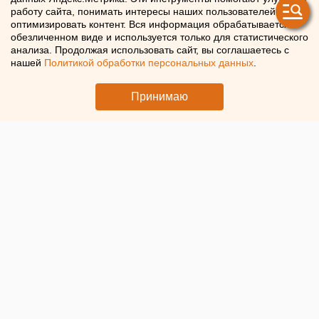
Челябинске
работу сайта, понимать интересы наших пользователей и
оптимизировать контент. Вся информация обрабатывается в
обезличенном виде и используется только для статистического
Аномальный снегопад продолжается в Челябинске
анализа. Продолжая использовать сайт, вы соглашаетесь с
нашей
Политикой обработки персональных данных
.
Принимаю
© ЕАН. Кировка в Челябинске после снегопада
В разных районах Челябинска за последние сутки
выпало