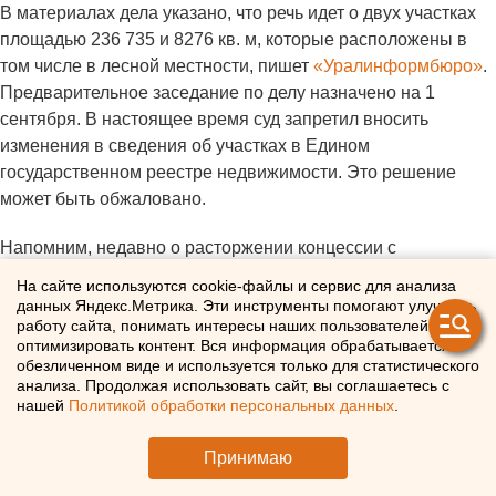
В материалах дела указано, что речь идет о двух участках
площадью 236 735 и 8276 кв. м, которые расположены в
том числе в лесной местности, пишет
«Уралинформбюро»
.
Предварительное заседание по делу назначено на 1
сентября. В настоящее время суд запретил вносить
изменения в сведения об участках в Едином
государственном реестре недвижимости. Это решение
может быть обжаловано.
Напомним, недавно о расторжении концессии с
предприятием «Экологические системы» (входит в
На сайте используются cookie-файлы и сервис для анализа
периметр «Корпорации СТС») объявил врио губернатора
данных Яндекс.Метрика. Эти инструменты помогают улучшать
работу сайта, понимать интересы наших пользователей и
Свердловской области
Денис Паслер
. До этого
оптимизировать контент. Вся информация обрабатывается в
планировалось строительство полигона рядом с Сысертью.
обезличенном виде и используется только для статистического
Считающийся главным бенефициаром отмененного
анализа. Продолжая использовать сайт, вы соглашаетесь с
нашей
Политикой обработки персональных данных
.
строительства мусорного полигона под Сысертью
бизнесмен
Алексей Бобров
на встрече с журналистами
Принимаю
заявил, что проект стал устаревшим и невыгодным.