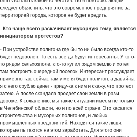
опять всплыть какой-то негатив. Но я повторю: людям
следует объяснить, что это современное предприятие за
территорией города, которое не будет вредить.
-
Кто чаще всего раскачивает мусорную тему, является
инициатором протестов?
- При устройстве полигона где бы то ни было всегда кто-то
будет недоволен. То есть всегда будут интересанты. У кого-
то рядом сельхозполе, кто-то купил рядом землю и хотел
там построить очередной поселок. Интересант рассуждает
примерно так: сейчас там у меня будет полигон, а давай-ка
я с него срублю денег - приду-ка к ним и скажу, что протест
затею. А после скандала продает свои земли в разы
дороже. К сожалению, мы такие ситуации имеем не только
в Челябинской области, но и по всей стране. Это касается
строительства и мусорных полигонов, и любых
промышленных предприятий. Находятся такие люди,
которые пытаются на этом заработать. Для этого они